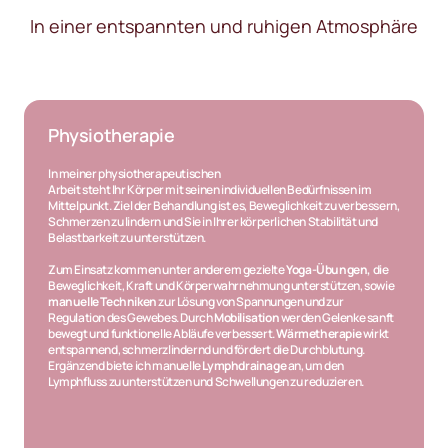
In einer entspannten und ruhigen Atmosphäre
Physiotherapie
In meiner physiotherapeutischen
Arbeit steht Ihr Körper mit seinen individuellen Bedürfnissen im 
Mittelpunkt. Ziel der Behandlung ist es, Beweglichkeit zu verbessern, 
Schmerzen zu lindern und Sie in Ihrer körperlichen Stabilität und 
Belastbarkeit zu unterstützen.
Zum Einsatz kommen unter anderem gezielte 
Yoga-Übungen,
 die 
Beweglichkeit, Kraft und Körperwahrnehmung unterstützen, sowie 
manuelle Techniken
 zur Lösung von Spannungen und zur 
Regulation des Gewebes. Durch 
Mobilisation 
werden Gelenke sanft 
bewegt und funktionelle Abläufe verbessert. 
Wärmetherapie 
wirkt 
entspannend, schmerzlindernd und fördert die Durchblutung. 
Ergänzend biete ich manuelle 
Lymphdrainage
 an, um den 
Lymphfluss zu unterstützen und Schwellungen zu reduzieren.