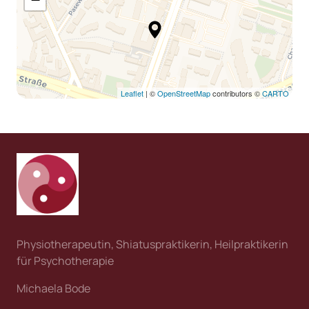
Leaflet
| ©
OpenStreetMap
contributors ©
CARTO
Physiotherapeutin, Shiatuspraktikerin, Heilpraktikerin 
für Psychotherapie
Michaela Bode