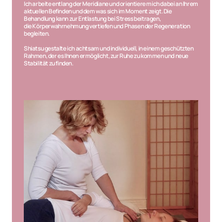
Ich arbeite entlang der Meridiane und orientiere mich dabei an Ihrem 
aktuellen Befinden und dem was sich im Moment zeigt. Die 
Behandlung kann zur Entlastung bei Stress beitragen,
die Körperwahrnehmung vertiefen und Phasen der Regeneration 
begleiten.
Shiatsu gestalte ich achtsam und individuell, in einem geschützten 
Rahmen, der es Ihnen ermöglicht, zur Ruhe zu kommen und neue 
Stabilität zu finden.