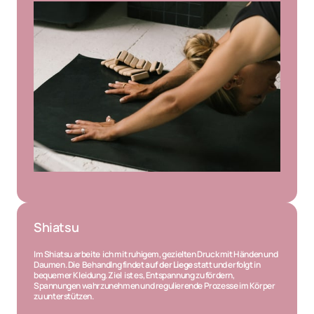
Shiatsu
Im Shiatsu arbeite  ich mit ruhigem, gezielten Druck mit Händen und 
Daumen. Die  Behandlng findet 
auf der Liege 
statt und erfolgt in 
bequemer Kleidung. Ziel  ist es, Entspannung zu fördern, 
Spannungen wahrzunehmen und regulierende Prozesse im Körper 
zu unterstützen.