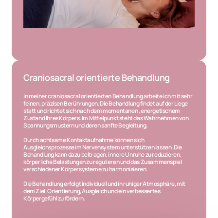
Craniosacral orientierte Behandlung
In meiner craniosacral orientierten Behandlung arbeite ich mit sehr 
feinen, präzisen Berührungen. Die Behandlung findet auf der Liege 
statt und richtet sich nach dem momentanen , energetischem 
Zustand Ihres Körpers. Im Mittelpunkt steht das Wahrnehmen von 
Spannungsmustern und deren sanfte Begleitung.
Durch achtsame Kontaktaufnahme können sich 
Ausgleichsprozesse im Nervensystem unterstützen lassen. Die 
Behandlung kann dazu beitragen, innere Unruhe zu reduzieren, 
körperliche Belastungen zu regulieren und das Zusammenspiel 
verschiedener Körpersysteme zu harmonisieren.
Die Behandlung erfolgt individuell und in ruhiger Atmosphäre, mit 
dem Ziel, Orientierung, Ausgleich und ein verbessertes 
Körpergefühl zu fördern.