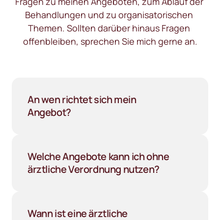
Fragen zu meinen Angeboten, zum Ablauf der 
Behandlungen und zu organisatorischen 
Themen. Sollten darüber hinaus Fragen 
offenbleiben, sprechen Sie mich gerne an.
An wen richtet sich mein 
Angebot?
Mein Angebot richtet sich an Menschen mit 
Schmerzen, Bewegungseinschränkungen, Stress, 
Erschöpfung oder anhaltender körperlicher oder 
Welche Angebote kann ich ohne 
seelischer Anspannung. Ebenso an alle, die ihr 
ärztliche Verordnung nutzen? 
körperliches oder seelisches Wohlbefinden 
verbessern möchten.
Körperarbeit bei Stress, Shiatsu,  
Entspannungsangebote sowie unterstützende 
Gespräche können ohne ärztliche Verordnung als 
Wann ist eine ärztliche 
Selbstzahlerleistung in Anspruch genommen 